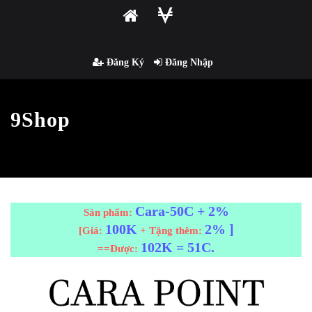
Đăng Ký
Đăng Nhập
9Shop
Cara-50C + 2%
Sản phẩm:
100K
2% ]
[Giá:
+ Tặng thêm:
102K = 51C.
==Được: