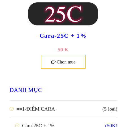
Cara-100C + 4%
200 K
Chọn mua
DANH MỤC
==1-ĐIỂM CARA
(5 loại)
(50K)
Cara-25C + 1%