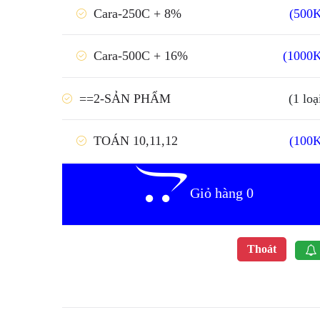
(500
Cara-250C + 8%
(1000
Cara-500C + 16%
==2-SẢN PHẨM
(1 loạ
(100
TOÁN 10,11,12
Giỏ hàng 0
Thoát