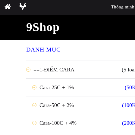
Thông minh, 
9Shop
DANH MỤC
==1-ĐIỂM CARA
(5 loạ
(50
Cara-25C + 1%
(100
Cara-50C + 2%
(200
Cara-100C + 4%