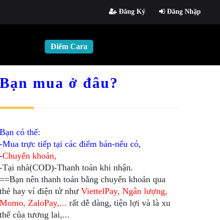
Đăng Ký
Đăng Nhập
Điểm Cara
Bạn mua ở đâu?
Bạn có thể:
-Mua trực tiếp tại các điểm bán-nếu có,
-
Chuyển khoản,
-Tại nhà(COD)-Thanh toán khi nhận.
==Bạn nên thanh toán bằng chuyển khoản qua
thẻ hay ví điện tử như
ViettelPay, Ngân lượng,
Momo, ZaloPay,...
rất dễ dàng, tiện lợi và là xu
thế của tương lai,...