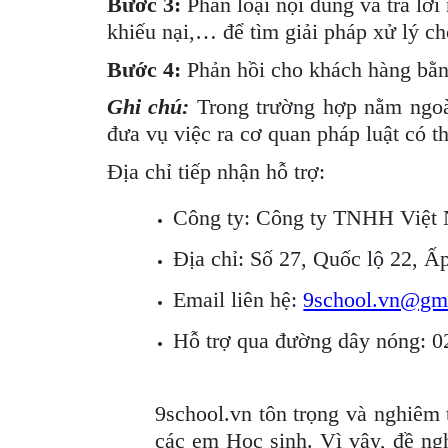
Bước 3:
Phân loại nội dung và trả lờ
khiếu nại,… để tìm giải pháp xử lý c
Bước 4:
Phản hồi cho khách hàng bằng 
Ghi chú:
Trong trường hợp nằm ngoài
đưa vụ việc ra cơ quan pháp luật có t
Địa chỉ tiếp nhận hỗ trợ:
Công ty: Công ty TNHH Việt
Địa chỉ: Số
27, Quốc lộ 22, 
Email liên hệ:
9school.vn@gm
Hỗ trợ qua đường dây nóng: 0
9school.vn tôn trọng và nghiêm 
các em Học sinh. Vì vậy, đề ng