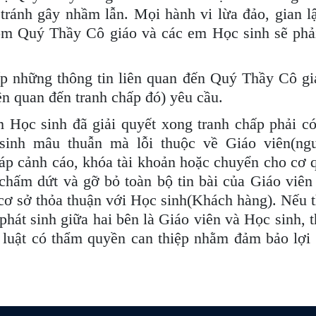
tránh gây nhầm lẫn. Mọi hành vi lừa đảo, gian l
ồm Quý Thầy Cô giáo và các em Học sinh sẽ phải 
ấp những thông tin liên quan đến Quý Thầy Cô 
ên quan đến tranh chấp đó) yêu cầu.
Học sinh đã giải quyết xong tranh chấp phải có 
 sinh mâu thuẫn mà lỗi thuộc về Giáo viên(ng
háp cảnh cáo, khóa tài khoản hoặc chuyển cho cơ 
chấm dứt và gỡ bỏ toàn bộ tin bài của Giáo viên 
 cơ sở thỏa thuận với Học sinh(Khách hàng). Nếu 
hát sinh giữa hai bên là Giáo viên và Học sinh, 
luật có thẩm quyền can thiệp nhằm đảm bảo lợi 