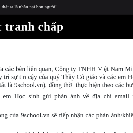
thật ra là nhẫn nại hơn người!
t tranh chấp
iữa các bên liên quan, Công ty TNHH Việt Nam Mi
y trì sự tin cậy của quý Thầy Cô giáo và các em H
t là 9school.vn), đồng thời thực hiện theo các bư
em Học sinh gửi phản ánh về địa chỉ email 
 của 9school.vn sẽ tiếp nhận các phản ánh/khiế