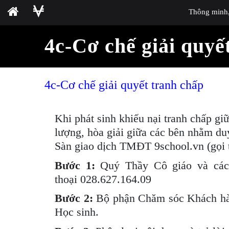
Thông minh, 
4c-Cơ chế giải quyế
4c-Cơ chế giải quyết tranh chấp
Khi phát sinh khiếu nại tranh chấp g
lượng, hòa giải giữa các bên nhằm du
Sàn giao dịch TMĐT 9school.vn (gọi tắ
Bước 1:
Quý Thầy Cô giáo và các 
thoại 028.627.164.09
Bước 2:
Bộ phận Chăm sóc Khách hàng
Học sinh.