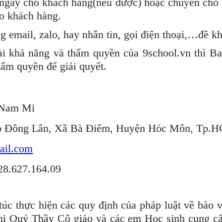
i ngay cho khách hàng(nếu được) hoặc chuyển cho b
ho khách hàng.
email, zalo, hay nhắn tin, gọi điện thoại,…đề khá
 khả năng và thẩm quyền của 9school.vn thì Ban
hẩm quyền để giải quyết.
 Nam Mi
Ấp Đông Lân, Xã Bà Điểm, Huyện Hóc Môn, Tp.
ail.com
28.627.164.09
túc thực hiện các quy định của pháp luật về bảo
hị Quý Thầy Cô giáo và các em Học sinh cung cấp