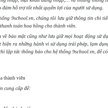
đăng nhập, mật khẩu đăng nhập,… và những thông t
 đảm hỗ trợ tốt nhất quyền lợi của người sử dụng.
g 9school.vn, chúng tôi lưu giữ thông tin chi ti
 thanh toán hoa hồng cho thành viên.
ề bảo mật cũng như lưu giữ mọi hoạt động sử dụn
 hiện ra những hành vi sử dụng trái phép, lạm dụn
thì lập tức thông báo cho hệ thống 9school.vn, để c
ủa thành viên
ên cung cấp để: