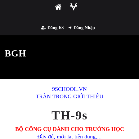
Đăng Ký
Đăng Nhập
BGH
9SCHOOL.VN
TRÂN TRỌNG GIỚI THIỆU
TH-9s
BỘ CÔNG CỤ DÀNH CHO TRƯỜNG HỌC
Đầy đủ, mới lạ, tiện dụng,...