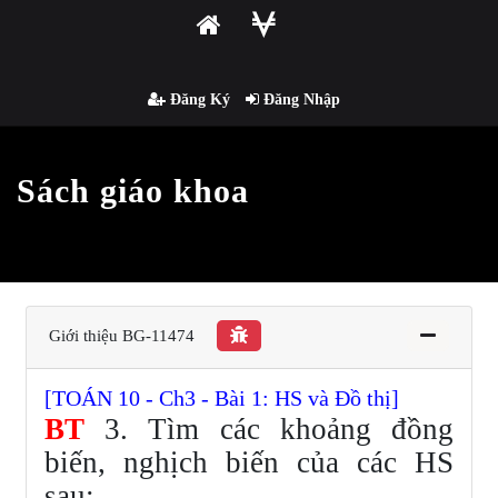
Đăng Ký
Đăng Nhập
Sách giáo khoa
Giới thiệu BG-11474
[TOÁN 10 - Ch3 - Bài 1: HS và Đồ thị]
BT
3. Tìm các khoảng đồng
biến, nghịch biến của các HS
sau: