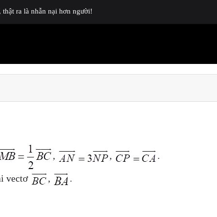
thật ra là nhẫn nại hơn người!
,
,
.
ai vectơ
,
.