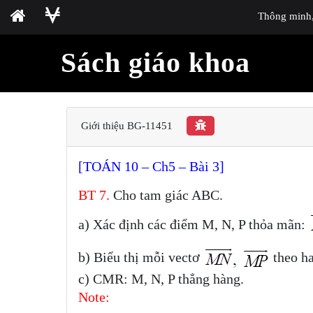
Thông minh, 
Sách giáo khoa
Giới thiệu BG-11451
[TOÁN 10 – Ch5 – Bài 3]
BT
7.
Cho tam giác ABC.
a) Xác định các điểm M, N, P thỏa mãn:
b) Biểu thị mỗi vectơ
theo h
c) CMR: M, N, P thẳng hàng.
Note: