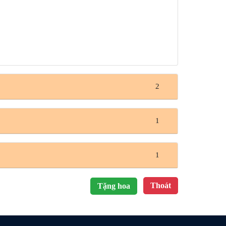
2
1
1
Thoát
Tặng hoa