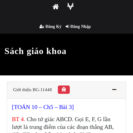
Đăng Ký
Đăng Nhập
Sách giáo khoa
Giới thiệu BG-11448
[TOÁN 10 – Ch5 – Bài 3]
BT 4.
Cho tứ giác ABCD. Gọi E, F, G lần
lượt là trung điểm của các đoạn thẳng AB,