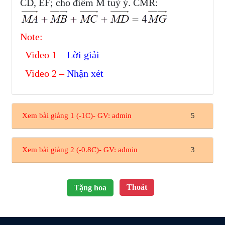
CD, EF; cho điểm M tuỳ ý. CMR:
Note:
Video 1 –
Lời giải
Video 2 –
Nhận xét
Xem bài giảng 1 (-1C)- GV: admin
5
Xem bài giảng 2 (-0.8C)- GV: admin
3
Thoát
Tặng hoa