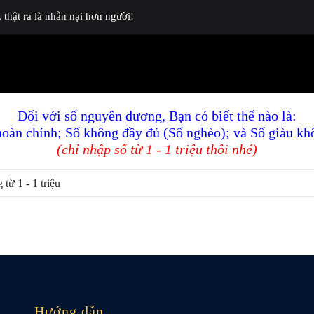
thật ra là nhẫn nại hơn người!
Đối với số nguyên dương, Bạn có biết thế nào là:
hoàn chỉnh; Số không đầy đủ (Số nghèo); và Số giàu kh
(chỉ nhập số từ 1 - 1 triệu thôi nhé)
Hướng dẫn